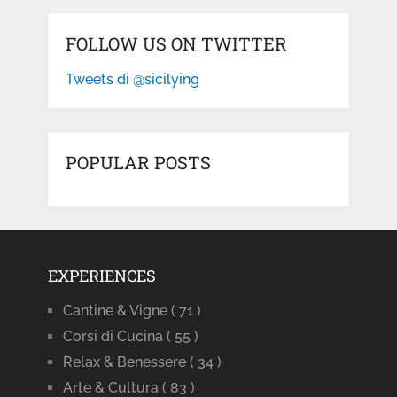
FOLLOW US ON TWITTER
Tweets di @sicilying
POPULAR POSTS
EXPERIENCES
Cantine & Vigne
( 71 )
Corsi di Cucina
( 55 )
Relax & Benessere
( 34 )
Arte & Cultura
( 83 )