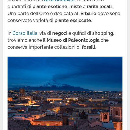
quadrati di
piante esotiche
,
miste
a
rarità locali
.
Una parte dell’Orto è dedicata all’
Erbario
dove sono
conservate varietà di
piante essiccate
.
In
Corso Italia
, via di
negozi
e quindi di
shopping
,
troviamo anche il
Museo di Paleontologia
che
conserva importante collezioni di
fossili
.