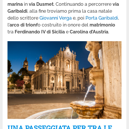
marina
in
via Dusmet
. Continuando a percorrere
via
Garibaldi
, alla fine troviamo prima la casa natale
dello scrittore
Giovanni Verga
e, poi
Porta Garibaldi
,
l’
arco di trionf
o costruito in onore del
matrimonio
tra
Ferdinando IV di Sicilia
e
Carolina d’Austria
.
UNA PASSEGGIATA PER TRA LE