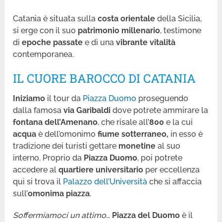
Catania è situata sulla
costa orientale
della Sicilia,
si erge con il suo
patrimonio
millenario
, testimone
di
epoche passate
e di una
vibrante vitalità
contemporanea.
IL CUORE BAROCCO DI CATANIA
Iniziamo
il tour da
Piazza Duomo
proseguendo
dalla famosa
via Garibaldi
dove potrete ammirare la
fontana dell’Amenano
, che risale all’
800
e la cui
acqua
è dell’omonimo
fiume
sotterraneo,
in esso è
tradizione dei turisti gettare
monetine
al suo
interno. Proprio da
Piazza Duomo
, poi potrete
accedere al
quartiere universitario
per eccellenza
qui si trova il
Palazzo dell’Università
che si affaccia
sull’
omonima piazza
.
Soffermiamoci un attimo
…
Piazza del Duomo
è il