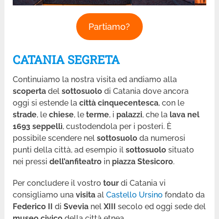
Partiamo?
CATANIA SEGRETA
Continuiamo la nostra visita ed andiamo alla
scoperta
del
sottosuolo
di Catania dove ancora
oggi si estende la
città cinquecentesca
, con le
strade
, le
chiese
, le
terme
, i
palazzi
, che la
lava nel
1693 seppellì
, custodendola per i posteri. È
possibile scendere nel
sottosuolo
da numerosi
punti della città, ad esempio il
sottosuolo
situato
nei pressi
dell’anfiteatro
in
piazza Stesicoro
.
Per concludere il vostro
tour
di Catania vi
consigliamo una
visita
al
Castello Ursino
fondato da
Federico II
di
Svevia
nel
XIII
secolo ed oggi sede del
museo civico
della città etnea.