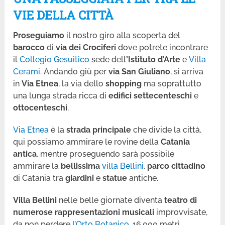
VIE DELLA CITTÀ
Proseguiamo
il nostro giro alla scoperta del
barocco
di
via dei Crociferi
dove potrete incontrare
il
Collegio Gesuitico
sede dell
’Istituto d’Arte
e
Villa
Cerami.
Andando giù per
via San Giuliano
, si arriva
in
Via Etnea
, la via dello
shopping
ma soprattutto
una lunga strada ricca di
edifici settecenteschi
e
ottocenteschi
.
Via Etnea
è la
strada principale
che divide la città,
qui possiamo ammirare le rovine della
Catania
antica
, mentre proseguendo sarà possibile
ammirare la
bellissima
villa Bellini
,
parco cittadino
di Catania tra
giardini
e
statue
antiche.
Villa Bellini
nelle belle giornate diventa
teatro di
numerose rappresentazioni musicali
improvvisate,
da non perdere l’
Orto Botanico
, 16.000 metri