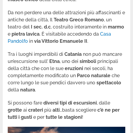
Da non perdere una delle attrazioni più affascinanti e
antiche della città, Il
Teatro Greco Romano
, un
teatro del
I sec. d.c
, costruito interamente in
marmo
e
pietra lavica
. È visitabile accedendo da
Casa
Pandolfo
in
via Vittorio Emanuele II
.
Tra i luoghi imperdibili di
Catania
non può mancare
un’escursione sull’
Etna
, uno dei
simboli
principali
della città che con le sue
eruzioni
nei secoli, ha
completamente modificato un
Parco naturale
che
corre lungo le sue pendici davvero uno
spettacolo
della
natura
.
Si possono fare
diversi tipi di escursioni
, dalle
grotte
ai
crateri
più
alti
…basta scegliere
c’è ne per
tutti i gusti
e per
tutte le stagioni
!